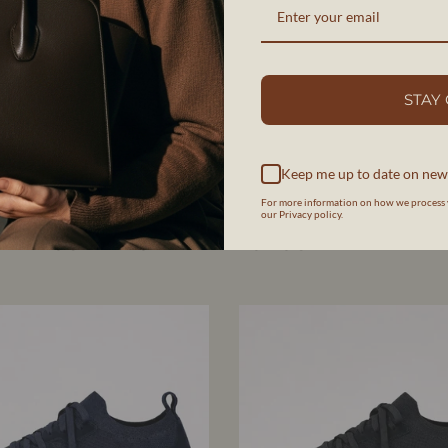
RA HOMBRE
DESCUBRE LA COLECCIÓN
STAY
Keep me up to date on new
For more information on how we process 
our Privacy policy.
APATOS DE HOMBRE HECHOS A MEDIDA