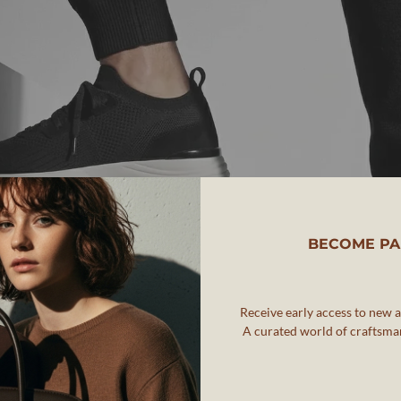
BECOME PA
Receive early access to new ar
A curated world of craftsman