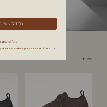
 CONNECTED
s and offers
your data for marketing communication. Check
TODOS