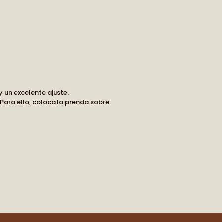
RT OF THE STORY
ew arrivals and our latest journal
features.
 un excelente ajuste.
ship, style, and meaning delivered to
Para ello, coloca la prenda sobre
you.
 CONNECTED