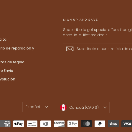
Keep me up to date on ne
For more information on how we process
Check our Privacy policy.
SIGN UP AND SAVE
Subscribe to get special offers, free 
once-in-a-lifetime deals.
cita
Suscríbete
Suscribir
Suscribir
rio de reparación y
a
nuestra
tas de regalo
lista
de
e Envío
correo
evolución
IDIOMA
MONEDA
Español
Canadá (CAD $)