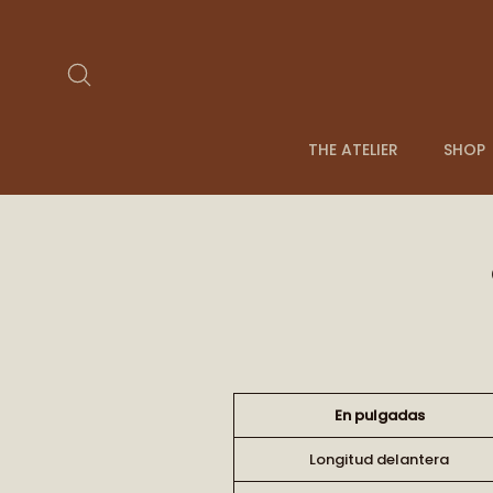
Ir
directamente
al
Buscar
contenido
THE ATELIER
SHOP
En pulgadas
Longitud delantera