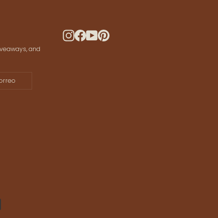
ws and offers
 your data for marketing communication.
Instagram
Facebook
YouTube
Pinterest
giveaways, and