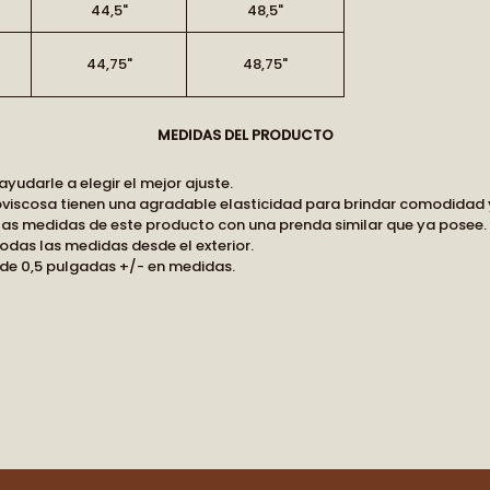
44,5"
48,5"
44,75"
48,75"
BECOME PA
MEDIDAS DEL PRODUCTO
Receive early access to n
udarle a elegir el mejor ajuste.
oviscosa tienen una agradable elasticidad para brindar comodidad y
A curated world of craftsman
las medidas de este producto con una prenda similar que ya posee. 
odas las medidas desde el exterior.
de 0,5 pulgadas +/- en medidas.
STAY