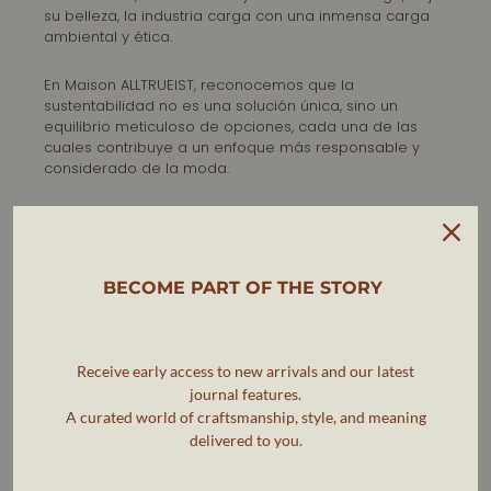
su belleza, la industria carga con una inmensa carga
ambiental y ética.
En Maison ALLTRUEIST, reconocemos que la
sustentabilidad no es una solución única, sino un
equilibrio meticuloso de opciones, cada una de las
cuales contribuye a un enfoque más responsable y
considerado de la moda.
BECOME PART OF THE STORY
Receive early access to new arrivals and our latest
journal features.
A curated world of craftsmanship, style, and meaning
delivered to you.