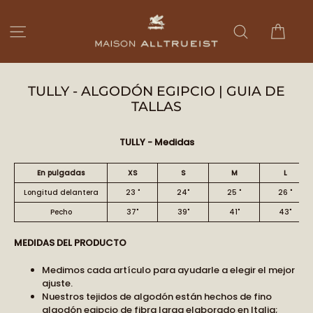
Ir
directamente
Carri
Navegación
Buscar
al
contenido
TULLY - ALGODÓN EGIPCIO | GUIA DE
TALLAS
TULLY - Medidas
En pulgadas
XS
S
M
L
Longitud delantera
23
"
24"
25
"
26
"
Pecho
37"
39"
41"
43"
MEDIDAS DEL PRODUCTO
Medimos cada artículo para ayudarle a elegir el mejor
ajuste.
Nuestros tejidos de algodón están hechos de fino
algodón egipcio de fibra larga elaborado en Italia;